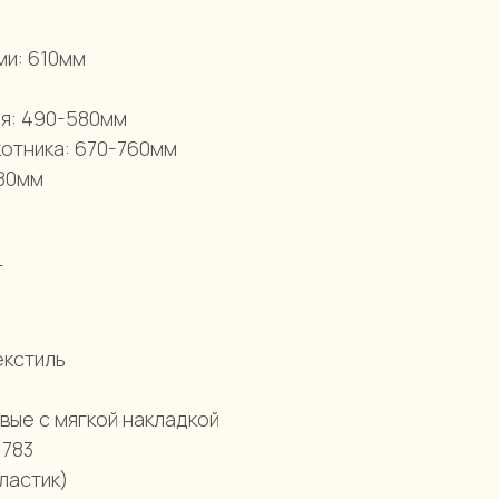
ми: 610мм
м
ия: 490-580мм
котника: 670-760мм
680мм
г
екстиль
вые с мягкой накладкой
 783
ластик)